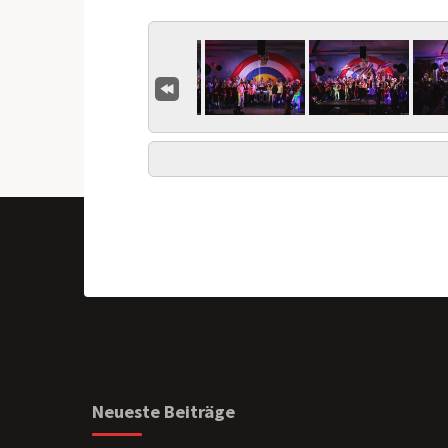
Neueste Beiträge