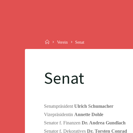
Skip
to
BKV
content
1833
E.V.
...DOKUMENTARISCH
Home
Verein
Senat
NACHWEISBAR
Senat
Senatspräsident
Ulrich Schumacher
Vizepräsidentin
Annette Dohle
Senator f. Finanzen
Dr. Andrea Gundlach
Senator f. Dekoratives
Dr. Torsten Conrad