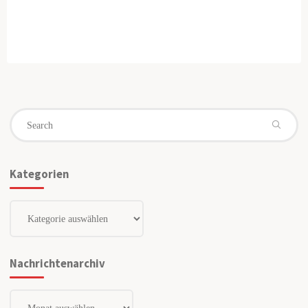
Se
fo
Kategorien
Kategorien
Nachrichtenarchiv
Nachrichtenarchiv