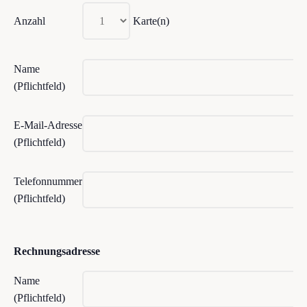
Anzahl
Karte(n)
Name
(Pflichtfeld)
E-Mail-Adresse
(Pflichtfeld)
Telefonnummer
(Pflichtfeld)
Bitte lasse dieses Feld leer.
Bitte lasse dieses Feld leer.
Rechnungsadresse
Name
(Pflichtfeld)