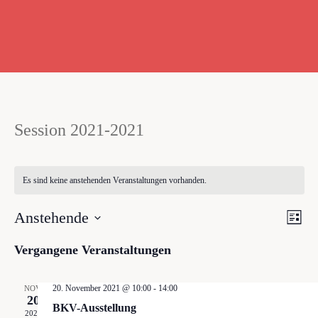
Session 2021-2021
Es sind keine anstehenden Veranstaltungen vorhanden.
Anstehende
Ver
Ans
Liste
Datum
Vergangene Veranstaltungen
Ans
wählen.
Nav
Nav
20. November 2021 @ 10:00
-
14:00
NOV.
20
BKV-Ausstellung
2021